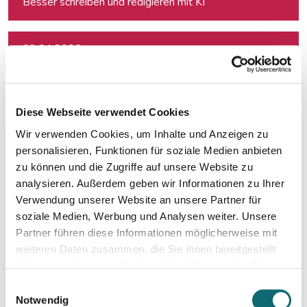
Besser schreiben und redigieren mit KI
09.04.2026
Creative Writing für Journalist:innen
10.04.2026
Diese Webseite verwendet Cookies
Crashkurs Ghostwriting
Wir verwenden Cookies, um Inhalte und Anzeigen zu
personalisieren, Funktionen für soziale Medien anbieten
10.04.2026
zu können und die Zugriffe auf unsere Website zu
Von der Idee zur fertigen Story
analysieren. Außerdem geben wir Informationen zu Ihrer
Verwendung unserer Website an unsere Partner für
soziale Medien, Werbung und Analysen weiter. Unsere
28.04.2026
Partner führen diese Informationen möglicherweise mit
Freie:r Journalist:in sein und davon leben können: So geht's
weiteren Daten zusammen, die Sie ihnen bereitgestellt
haben oder die sie im Rahmen Ihrer Nutzung der Dienste
gesammelt haben.
04.05.2026
Einwilligungsauswahl
DOSSIER-Academy: Von der Recherche bis zur Veröffentlic
Notwendig