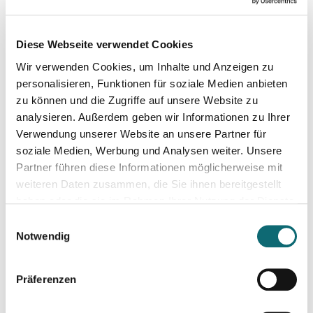
11.03.2026
Diese Webseite verwendet Cookies
Besser schreiben und redigieren mit KI
Wir verwenden Cookies, um Inhalte und Anzeigen zu
personalisieren, Funktionen für soziale Medien anbieten
19.03.2026
zu können und die Zugriffe auf unsere Website zu
Elections in Denmark: Will the Greenland standoff help Prim
analysieren. Außerdem geben wir Informationen zu Ihrer
Verwendung unserer Website an unsere Partner für
soziale Medien, Werbung und Analysen weiter. Unsere
26.03.2026
Partner führen diese Informationen möglicherweise mit
Elections in Hungary: national and international impact of vot
weiteren Daten zusammen, die Sie ihnen bereitgestellt
haben oder die sie im Rahmen Ihrer Nutzung der Dienste
gesammelt haben.
09.04.2026
Einwilligungsauswahl
Creative Writing für Journalist:innen
Notwendig
Präferenzen
10.04.2026
Crashkurs Ghostwriting