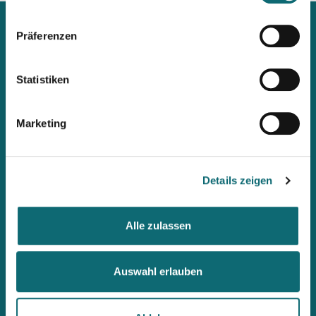
Präferenzen
Statistiken
Mit unserem Newsletter
immer up2date bleiben
Marketing
Workshops, Stipendien, Summer Schools, Lehrgänge &
internationale Briefings: Wenn ihr als Erste informiert werden
möchtet, abonniert den fjum-Newsletter.
Details zeigen
Alle zulassen
Auswahl erlauben