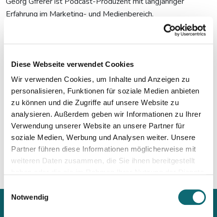
Georg Gfrerer ist Podcast-Produzent mit langjähriger
Erfahrung im Marketing- und Medienbereich.
Mit seiner Agentur Audio Funnel entwickelt und produziert er
Podcasts für Medienhäuser wie Die Presse, APA, Kleine
Zeitung und Red Bull Media House uvm. Georg Gfrerer
Diese Webseite verwendet Cookies
studierte Internationale Betriebswirtschaft an der WU Wien,
Wir verwenden Cookies, um Inhalte und Anzeigen zu
ist diplomierter Tontechniker und Musiker.
personalisieren, Funktionen für soziale Medien anbieten
zu können und die Zugriffe auf unsere Website zu
analysieren. Außerdem geben wir Informationen zu Ihrer
Verwendung unserer Website an unsere Partner für
Mehr Informationen:
soziale Medien, Werbung und Analysen weiter. Unsere
Partner führen diese Informationen möglicherweise mit
weiteren Daten zusammen, die Sie ihnen bereitgestellt
haben oder die sie im Rahmen Ihrer Nutzung der Dienste
gesammelt haben.
Einwilligungsauswahl
Notwendig