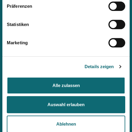
Präferenzen
Mit unserem Newsletter
Statistiken
immer up2date bleiben
Workshops, Stipendien, Summer Schools, Lehrgänge &
Marketing
internationale Briefings: Wenn ihr als Erste informiert werden
möchtet, abonniert den fjum-Newsletter.
Details zeigen
Alle zulassen
Auswahl erlauben
Ablehnen