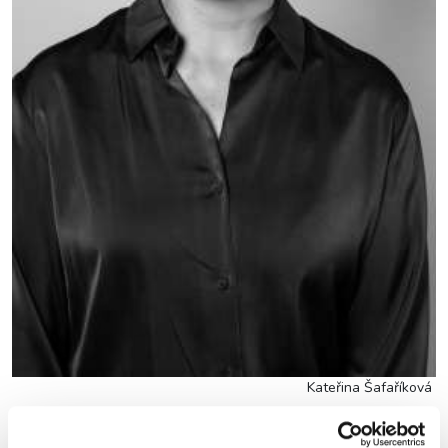
Kateřina Šafaříková
Kateřina Šafaříková
(49), Czech journalist, staff writer and a