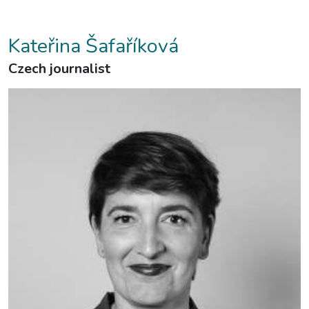
Kateřina Šafaříková
Czech journalist