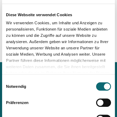
head of OP-EDs desk at
Seznam Zprávy
, former
correspondent in Brussels for Hospodářské noviny and
Aktuálně.cz., former reporter at RESPEKT Weekly. Alumni of
Diese Webseite verwendet Cookies
CFPJ in Paris and Charles University in Prague. Specialist on
Wir verwenden Cookies, um Inhalte und Anzeigen zu
Czech foreign policy + EU, European affairs. National Press
personalisieren, Funktionen für soziale Medien anbieten
Prize winner.
zu können und die Zugriffe auf unsere Website zu
analysieren. Außerdem geben wir Informationen zu Ihrer
Verwendung unserer Website an unsere Partner für
soziale Medien, Werbung und Analysen weiter. Unsere
Partner führen diese Informationen möglicherweise mit
weiteren Daten zusammen, die Sie ihnen bereitgestellt
haben oder die sie im Rahmen Ihrer Nutzung der Dienste
gesammelt haben.
Einwilligungsauswahl
Notwendig
Mit unserem Newsletter
immer up2date bleiben
Präferenzen
Workshops, Stipendien, Summer Schools, Lehrgänge &
internationale Briefings: Wenn ihr als Erste informiert werden