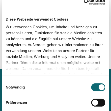
RTL Deutschland und koordiniert dort die interne
Weiterbildung der Journalist:innen. Für diese Tätigkeit wurde
sie 2020 von Kress Pro als Digitalmanagerin des Jahres
Diese Webseite verwendet Cookies
ausgezeichnet.
Wir verwenden Cookies, um Inhalte und Anzeigen zu
Zuvor führte Schmidt zehn Jahre lang die Online-
personalisieren, Funktionen für soziale Medien anbieten
Nachrichtenredaktion bei RTL. Als Dozentin für
zu können und die Zugriffe auf unsere Website zu
Digitaljournalismus ist sie international tätig.
analysieren. Außerdem geben wir Informationen zu Ihrer
Verwendung unserer Website an unsere Partner für
soziale Medien, Werbung und Analysen weiter. Unsere
Partner führen diese Informationen möglicherweise mit
weiteren Daten zusammen, die Sie ihnen bereitgestellt
haben oder die sie im Rahmen Ihrer Nutzung der Dienste
gesammelt haben.
Einwilligungsauswahl
Notwendig
Mit unserem Newsletter
Präferenzen
immer up2date bleiben