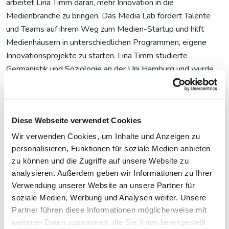
arbeitet Lina Timm daran, mehr Innovation in die
Medienbranche zu bringen. Das Media Lab fördert Talente
und Teams auf ihrem Weg zum Medien-Startup und hilft
Medienhäusern in unterschiedlichen Programmen, eigene
Innovationsprojekte zu starten. Lina Timm studierte
Germanistik und Soziologie an der Uni Hamburg und wurde
an der Deutschen Journalistenschule in München zur
Redakteurin ausgebildet. Sie schrieb unter anderem für die
Frankfurter Allgemeine Sonntagszeitung oder ZEIT, ihre
Diese Webseite verwendet Cookies
Beiträge wurden auf ProSieben und ARTE ausgestrahlt.
2016 gründete sie die Slack Community
www.digital-
Wir verwenden Cookies, um Inhalte und Anzeigen zu
journalism.rocks
, einen Ort mit über 1200 digitalen
personalisieren, Funktionen für soziale Medien anbieten
Journalisten, die ihre best practices und Expertise online
zu können und die Zugriffe auf unsere Website zu
analysieren. Außerdem geben wir Informationen zu Ihrer
austauschen.
Verwendung unserer Website an unsere Partner für
Fotocredit: Erol Gurian
soziale Medien, Werbung und Analysen weiter. Unsere
Partner führen diese Informationen möglicherweise mit
weiteren Daten zusammen, die Sie ihnen bereitgestellt