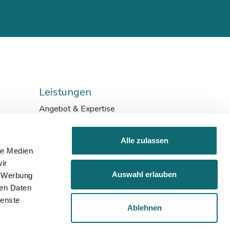
Leistungen
Angebot & Expertise
Bildungskarenz
Inhouse & Consulting
Alle zulassen
Förderungen
le Medien
ir
Auswahl erlauben
, Werbung
ren Daten
ienste
Ablehnen
Impressum
Datenschutz
AGB