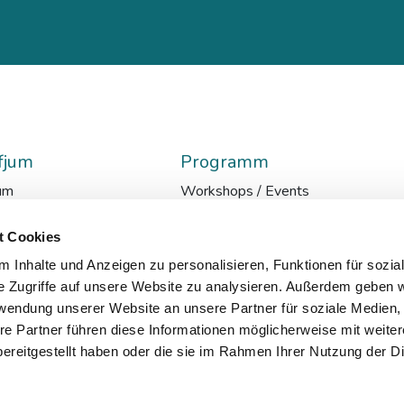
fjum
Programm
um
Workshops / Events
glish
Lehrgänge
en
AI-Media-Academy
t Cookies
ationen
Ressort Z
 Inhalte und Anzeigen zu personalisieren, Funktionen für sozia
ads
Internationale Politik im Kontext
e Zugriffe auf unsere Website zu analysieren. Außerdem geben w
ätsmanagement
Kursarchiv
rwendung unserer Website an unsere Partner für soziale Medien
tter
re Partner führen diese Informationen möglicherweise mit weite
ereitgestellt haben oder die sie im Rahmen Ihrer Nutzung der D