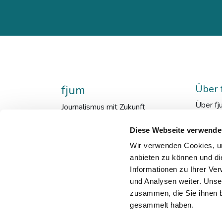
fjum
Über 
Über fj
Journalismus mit Zukunft
fjum_en
Mensch
Diese Webseite verwende
Kooper
Wir verwenden Cookies, um
Downlo
anbieten zu können und di
Qualit
Informationen zu Ihrer Ve
Newsle
und Analysen weiter. Unse
zusammen, die Sie ihnen b
gesammelt haben.
©2023 fjum