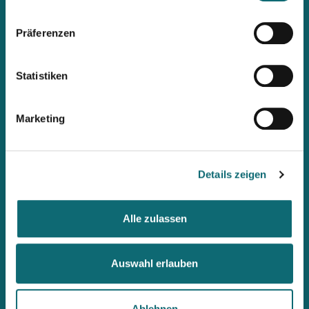
Präferenzen
Statistiken
Mit unserem Newsletter
immer up2date bleiben
Marketing
Workshops, Stipendien, Summer Schools, Lehrgänge &
internationale Briefings: Wenn ihr als Erste informiert werden
möchtet, abonniert den fjum-Newsletter.
Details zeigen
Alle zulassen
Auswahl erlauben
Ablehnen