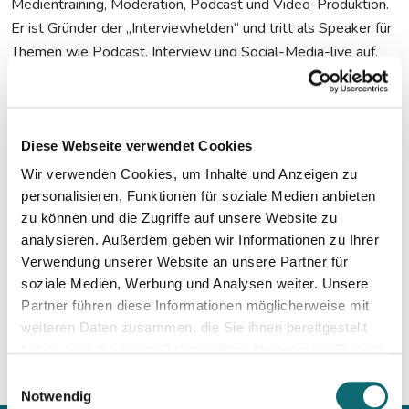
Medientraining, Moderation, Podcast und Video-Produktion.
Er ist Gründer der „Interviewhelden“ und tritt als Speaker für
Themen wie Podcast, Interview und Social-Media-live auf.
Markus Tirok hat 13 Jahre als Fernsehmoderator gearbeitet,
hat viele jähre tägliche Sendungen moderiert und in diesem
Zeitraum mehr als 3.000 Interviews geführt.
Diese Webseite verwendet Cookies
Website:
tirok.de
Wir verwenden Cookies, um Inhalte und Anzeigen zu
Podcast:
https://www.tirok-training.de/podcast
personalisieren, Funktionen für soziale Medien anbieten
Publikationen:
https://www.halem-verlag.de/markus-tirok/
zu können und die Zugriffe auf unsere Website zu
analysieren. Außerdem geben wir Informationen zu Ihrer
Verwendung unserer Website an unsere Partner für
soziale Medien, Werbung und Analysen weiter. Unsere
Mehr Informationen:
Partner führen diese Informationen möglicherweise mit
weiteren Daten zusammen, die Sie ihnen bereitgestellt
haben oder die sie im Rahmen Ihrer Nutzung der Dienste
gesammelt haben.
Einwilligungsauswahl
Notwendig