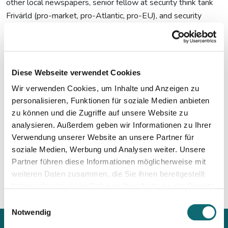
other local newspapers, senior fellow at security think tank
Frivärld (pro-market, pro-Atlantic, pro-EU), and security
advisor for green liberal think tank Fores. H is strategic
advisor for Centre of Total Defence and Societal Security at
Swedish Defence University, and a member of Royal
Swedish Academy of War Sciences and Royal Swedish
Diese Webseite verwendet Cookies
Society of Naval Sciences.
Wir verwenden Cookies, um Inhalte und Anzeigen zu
personalisieren, Funktionen für soziale Medien anbieten
Formerly, Oksanen was a TV-journalist at public broadcaster
zu können und die Zugriffe auf unsere Website zu
Swedish Television and commercial channel 4, as well as
analysieren. Außerdem geben wir Informationen zu Ihrer
news producer and EU-correspondent. He was also political
Verwendung unserer Website an unsere Partner für
editor for Centre Party affiliated newspaper Hudiksvalls
soziale Medien, Werbung und Analysen weiter. Unsere
Tidning.
Partner führen diese Informationen möglicherweise mit
weiteren Daten zusammen, die Sie ihnen bereitgestellt
haben oder die sie im Rahmen Ihrer Nutzung der Dienste
gesammelt haben.
Einwilligungsauswahl
Notwendig