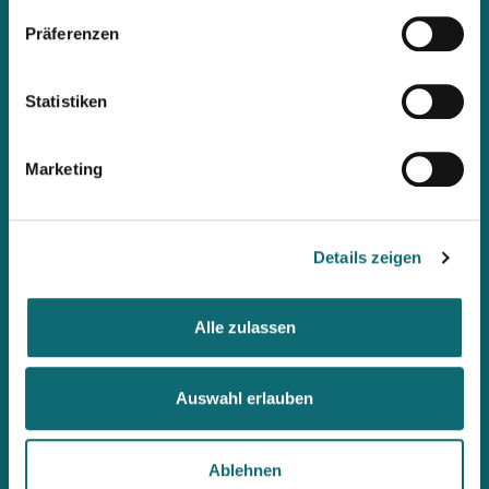
Präferenzen
Mit unserem Newsletter
Statistiken
immer up2date bleiben
Workshops, Stipendien, Summer Schools, Lehrgänge &
Marketing
internationale Briefings: Wenn ihr als Erste informiert werden
möchtet, abonniert den fjum-Newsletter.
Details zeigen
Alle zulassen
Auswahl erlauben
Ablehnen