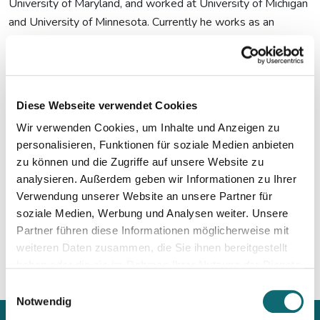
University of Maryland, and worked at University of Michigan
and University of Minnesota. Currently he works as an
Associate Professor at Comenius University in Bratislava,
Slovakia. His research scope is broad from mathematical
modelling in biology, physics and chemistry to stability of
nonlinear waves. During the SARS-CoV-2 pandemics he
Diese Webseite verwendet Cookies
devotes most of his time to studies of the epidemic
Wir verwenden Cookies, um Inhalte und Anzeigen zu
dynamics and related issues and he regularly advises the
personalisieren, Funktionen für soziale Medien anbieten
Slovak government. He also cofounded the multidisciplinary
zu können und die Zugriffe auf unsere Website zu
brain trust of Slovak scientists and experts Veda pomaha -
analysieren. Außerdem geben wir Informationen zu Ihrer
COVID-19 that plays an important role in advising both the
Verwendung unserer Website an unsere Partner für
government and the general public in Slovakia during the
soziale Medien, Werbung und Analysen weiter. Unsere
pandemics.
Partner führen diese Informationen möglicherweise mit
weiteren Daten zusammen, die Sie ihnen bereitgestellt
haben oder die sie im Rahmen Ihrer Nutzung der Dienste
gesammelt haben.
Einwilligungsauswahl
Notwendig