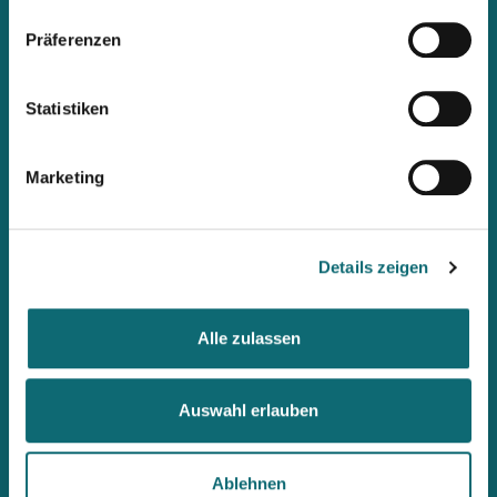
Präferenzen
Mit unserem Newsletter
Statistiken
immer up2date bleiben
Marketing
Workshops, Stipendien, Summer Schools, Lehrgänge &
internationale Briefings: Wenn ihr als Erste informiert werden
möchtet, abonniert den fjum-Newsletter.
Details zeigen
Alle zulassen
Auswahl erlauben
Ablehnen