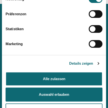
Präferenzen
Statistiken
Mit unserem Newsletter
immer up2date bleiben
Marketing
Workshops, Stipendien, Summer Schools, Lehrgänge &
internationale Briefings: Wenn ihr als Erste informiert werden
möchtet, abonniert den fjum-Newsletter.
Details zeigen
Alle zulassen
Auswahl erlauben