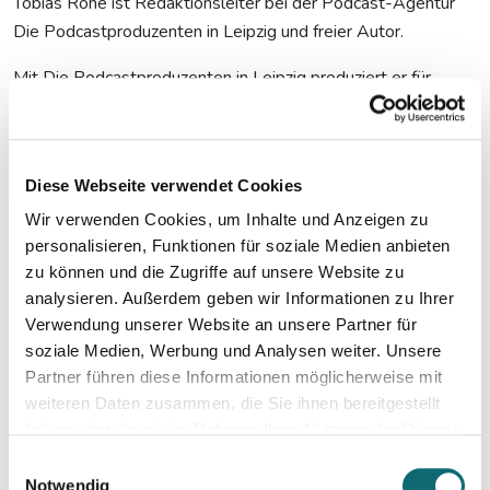
Tobias Rohe ist Redaktionsleiter bei der Podcast-Agentur
Die Podcastproduzenten in Leipzig und freier Autor.
Mit Die Podcastproduzenten in Leipzig produziert er für
Kunden wie das Österreichische Parlament, das Goethe-
Institut oder das Jüdische Museum Berlin. Als freier Autor
brachte der Absolvent des Deutschen Literaturinstituts
Diese Webseite verwendet Cookies
Leipzig Theaterstücke auf deutschsprachige Bühnen,
produzierte Hörspiele und übersetzte Opern und Musicals.
Wir verwenden Cookies, um Inhalte und Anzeigen zu
2022 ging seine Web-TV-Serie „Ollewitz“ in der ARD-
personalisieren, Funktionen für soziale Medien anbieten
zu können und die Zugriffe auf unsere Website zu
Mediathek live.
analysieren. Außerdem geben wir Informationen zu Ihrer
Verwendung unserer Website an unsere Partner für
soziale Medien, Werbung und Analysen weiter. Unsere
Partner führen diese Informationen möglicherweise mit
Mehr Informationen:
weiteren Daten zusammen, die Sie ihnen bereitgestellt
haben oder die sie im Rahmen Ihrer Nutzung der Dienste
gesammelt haben.
Einwilligungsauswahl
Notwendig