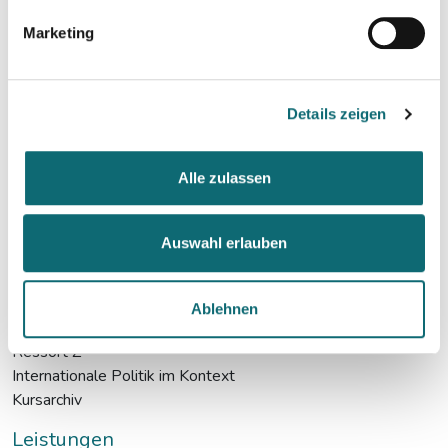
Über fjum
Marketing
Über fjum
fjum_english
Menschen
Details zeigen
Kooperationen
Downloads
Alle zulassen
Qualitätsmanagement
Newsletter
Programm
Auswahl erlauben
Workshops / Events
Lehrgänge
Ablehnen
AI-Media-Academy
Ressort Z
Internationale Politik im Kontext
Kursarchiv
Leistungen