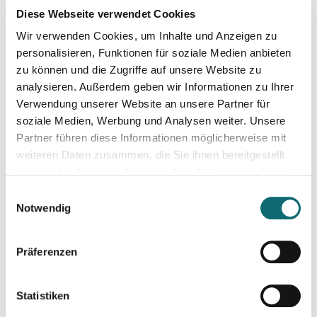
Diese Webseite verwendet Cookies
Wir verwenden Cookies, um Inhalte und Anzeigen zu
personalisieren, Funktionen für soziale Medien anbieten
zu können und die Zugriffe auf unsere Website zu
analysieren. Außerdem geben wir Informationen zu Ihrer
Verwendung unserer Website an unsere Partner für
soziale Medien, Werbung und Analysen weiter. Unsere
Partner führen diese Informationen möglicherweise mit
weiteren Daten zusammen, die Sie ihnen bereitgestellt
haben oder die sie im Rahmen Ihrer Nutzung der Dienste
gesammelt haben.
Einwilligungsauswahl
Notwendig
David Kleinl
Videotrainer
Präferenzen
Mag.art. David Kleinl
war seit Mitte der 1990er als
Kameramann, Cutter und Regisseur unter anderem auch im
Statistiken
Kunst- und TV-Bereich tätig. Er besuchte die HTBLA Graz für