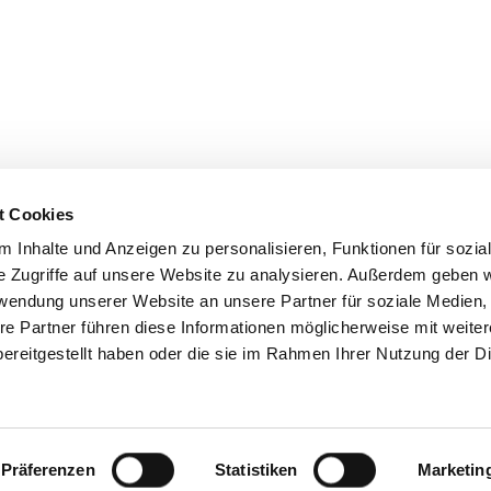
t Cookies
 Inhalte und Anzeigen zu personalisieren, Funktionen für sozia
e Zugriffe auf unsere Website zu analysieren. Außerdem geben w
Kessler
rwendung unserer Website an unsere Partner für soziale Medien
re Partner führen diese Informationen möglicherweise mit weite
and Author
ereitgestellt haben oder die sie im Rahmen Ihrer Nutzung der D
r
(
laurenkessler.com
) is an American journalist and the award-w
deep research to explore everything from the gritty world of a ma
llet; from the wild, wild west of the anti-aging movement to the 
the mother-daughter relationship to the full court press of wome
Präferenzen
Statistiken
Marketin