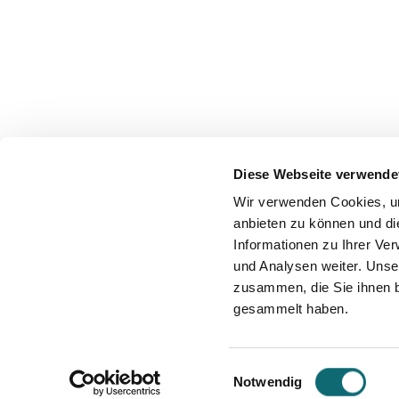
Diese Webseite verwende
Wir verwenden Cookies, um
anbieten zu können und di
Lauren 
Informationen zu Ihrer Ve
und Analysen weiter. Unse
Journalist 
zusammen, die Sie ihnen b
Lauren Kessle
gesammelt haben.
narrative with 
professional ba
stormy seas of 
Einwilligungsauswahl
Notwendig