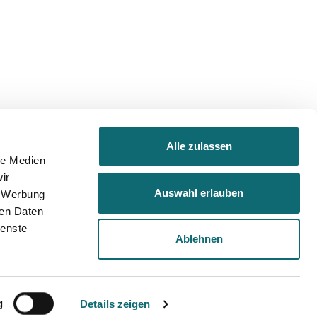
Alle zulassen
le Medien
ir
Auswahl erlauben
, Werbung
ren Daten
ienste
Ablehnen
inning author of 11 books who combines lively
ximum-security prison to the grueling world of
hidden world of Alzheimer’s sufferers; from the
n’s basketball.
g
Details zeigen