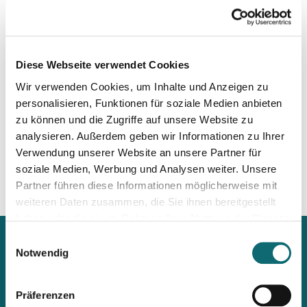
30.09.2026
Interviewtraining für Journalist:innen
Diese Webseite verwendet Cookies
02.10.2026
Wir verwenden Cookies, um Inhalte und Anzeigen zu
Ihr Social Media-Auftritt mit Canva - Designs für Instagram,
personalisieren, Funktionen für soziale Medien anbieten
zu können und die Zugriffe auf unsere Website zu
analysieren. Außerdem geben wir Informationen zu Ihrer
05.10.2026
Auftritt vor der Kamera – souverän und authentisch
Verwendung unserer Website an unsere Partner für
soziale Medien, Werbung und Analysen weiter. Unsere
Partner führen diese Informationen möglicherweise mit
weiteren Daten zusammen, die Sie ihnen bereitgestellt
haben oder die sie im Rahmen Ihrer Nutzung der Dienste
gesammelt haben.
Einwilligungsauswahl
Notwendig
Präferenzen
Mit unserem Newsletter