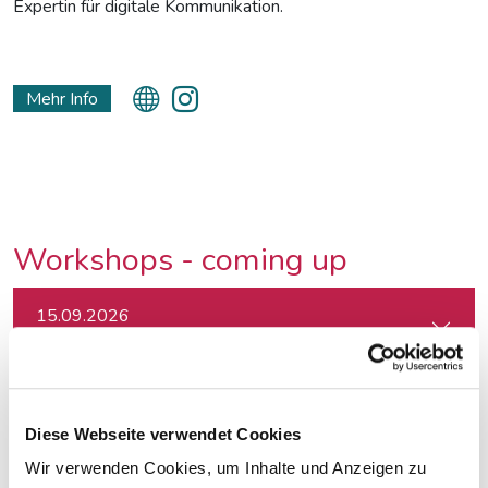
Expertin für digitale Kommunikation.
Mehr Info
Workshops - coming up
15.09.2026
Textwerkstatt: Aus guten Texten große Geschichten mache
18.09.2026
Crashkurs Claude - der KI-Assistent für Journalist:innen
Diese Webseite verwendet Cookies
Wir verwenden Cookies, um Inhalte und Anzeigen zu