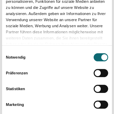
personalisieren, Funktionen für soziale Medien anbieten
21.09.2026
zu können und die Zugriffe auf unsere Website zu
Fortbildungsprogramm des Europäischen Parlaments für jung
analysieren. Außerdem geben wir Informationen zu Ihrer
Verwendung unserer Website an unsere Partner für
22.09.2026
soziale Medien, Werbung und Analysen weiter. Unsere
Podiumsdiskussionen professionell moderieren
Partner führen diese Informationen möglicherweise mit
weiteren Daten zusammen, die Sie ihnen bereitgestellt
haben oder die sie im Rahmen Ihrer Nutzung der Dienste
30.09.2026
gesammelt haben.
Einwilligungsauswahl
Interviewtraining für Journalist:innen
Notwendig
02.10.2026
Präferenzen
Ihr Social Media-Auftritt mit Canva - Designs für Instagram,
Statistiken
05.10.2026
Auftritt vor der Kamera – souverän und authentisch
Marketing