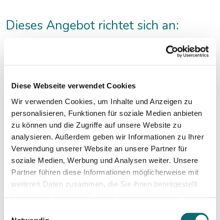
Dieses Angebot richtet sich an:
Medienmenschen, die künftig moderieren möchten, wie auch
an jene, die schon öfters moderiert haben und ihre
Performance verbessern möchten.
Diese Webseite verwendet Cookies
Das müssen Sie vorbereiten bzw.
Wir verwenden Cookies, um Inhalte und Anzeigen zu
mitbringen:
personalisieren, Funktionen für soziale Medien anbieten
zu können und die Zugriffe auf unsere Website zu
Sie müssen keine technischen Hilfsmittel mitbringen,
analysieren. Außerdem geben wir Informationen zu Ihrer
Schreibblock und Kugelschreiber genügen.
Verwendung unserer Website an unsere Partner für
soziale Medien, Werbung und Analysen weiter. Unsere
Partner führen diese Informationen möglicherweise mit
weiteren Daten zusammen, die Sie ihnen bereitgestellt
haben oder die sie im Rahmen Ihrer Nutzung der Dienste
gesammelt haben.
Einwilligungsauswahl