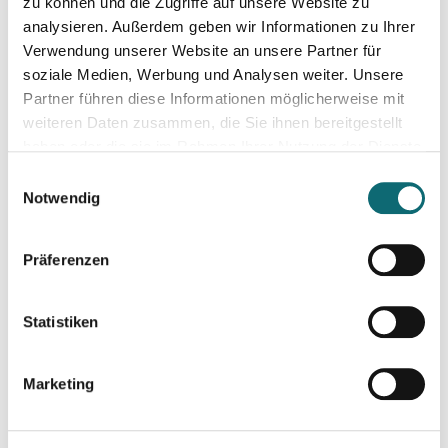
zu können und die Zugriffe auf unsere Website zu
analysieren. Außerdem geben wir Informationen zu Ihrer
Verwendung unserer Website an unsere Partner für
soziale Medien, Werbung und Analysen weiter. Unsere
Partner führen diese Informationen möglicherweise mit
weiteren Daten zusammen, die Sie ihnen bereitgestellt
haben oder die sie im Rahmen Ihrer Nutzung der Dienste
gesammelt haben.
Einwilligungsauswahl
Notwendig
Präferenzen
York Pijahn
Redakteur, Kolumnist, Dozent, Format-
Statistiken
Entwickler, Moderator
York Pijahn
hat die Henri-Nannen-Journalistenschule
Marketing
besucht, als Redakteur für GEO und als Reporter für viele
deutsche Magazine gearbeitet. Er schreibt Reportagen,
Porträts, Kolumnen und entwickelt Zeitschriften für Verlage