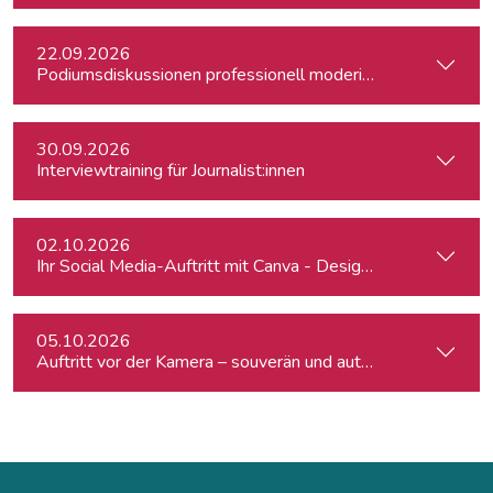
22.09.2026
Podiumsdiskussionen professionell moderieren
30.09.2026
Interviewtraining für Journalist:innen
02.10.2026
Ihr Social Media-Auftritt mit Canva - Designs für Instagram,
05.10.2026
Auftritt vor der Kamera – souverän und authentisch