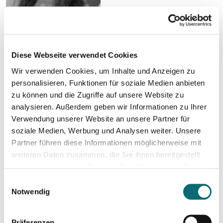
Diese Webseite verwendet Cookies
Lauren Kessler
Wir verwenden Cookies, um Inhalte und Anzeigen zu
personalisieren, Funktionen für soziale Medien anbieten
Journalist and Author
zu können und die Zugriffe auf unsere Website zu
Lauren Kessler
(
laurenkessler.com
) is an American
analysieren. Außerdem geben wir Informationen zu Ihrer
journalist and the award-winning author of 11 books who
Verwendung unserer Website an unsere Partner für
combines lively narrative with deep research to explore
soziale Medien, Werbung und Analysen weiter. Unsere
everything from the gritty world of a maximum-security
Partner führen diese Informationen möglicherweise mit
prison to the grueling world of professional ballet; from the
weiteren Daten zusammen, die Sie ihnen bereitgestellt
Mehr Info
wild, wild west of the anti-aging movement to the hidden
haben oder die sie im Rahmen Ihrer Nutzung der Dienste
world of Alzheimer’s sufferers; from the stormy seas of the
gesammelt haben.
Einwilligungsauswahl
mother-daughter relationship to the full court press of
Notwendig
women’s basketball.
Präferenzen