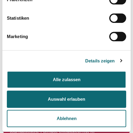
Workshops - coming up
Statistiken
15.09.2026
Textwerkstatt: Aus guten Texten große Geschichten mache
Marketing
18.09.2026
Crashkurs Claude - der KI-Assistent für Journalist:innen
Details zeigen
21.09.2026
Fortbildungsprogramm des Europäischen Parlaments für jung
Alle zulassen
Auswahl erlauben
22.09.2026
Podiumsdiskussionen professionell moderieren
Ablehnen
29.09.2026
Journalistische Formate entwickeln mit KI