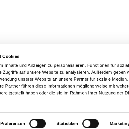
t Cookies
 Inhalte und Anzeigen zu personalisieren, Funktionen für sozia
e Zugriffe auf unsere Website zu analysieren. Außerdem geben w
Kessler
rwendung unserer Website an unsere Partner für soziale Medien
re Partner führen diese Informationen möglicherweise mit weite
and Author
ereitgestellt haben oder die sie im Rahmen Ihrer Nutzung der D
r
(
laurenkessler.com
) is an American journalist and the award-w
deep research to explore everything from the gritty world of a ma
llet; from the wild, wild west of the anti-aging movement to the 
the mother-daughter relationship to the full court press of wome
Präferenzen
Statistiken
Marketin