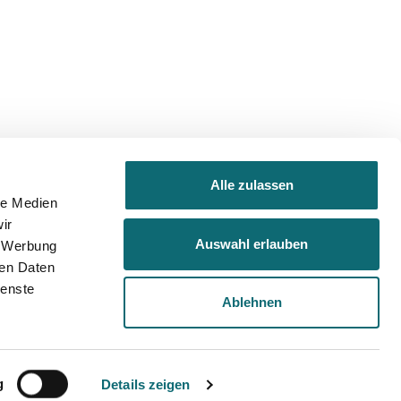
Alle zulassen
le Medien
ir
Auswahl erlauben
, Werbung
ren Daten
ienste
Ablehnen
inning author of 11 books who combines lively
ximum-security prison to the grueling world of
hidden world of Alzheimer’s sufferers; from the
n’s basketball.
g
Details zeigen