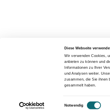
Diese Webseite verwende
Wir verwenden Cookies, um
anbieten zu können und di
Lauren 
Informationen zu Ihrer Ve
und Analysen weiter. Unse
Journalist 
zusammen, die Sie ihnen b
Lauren Kessle
gesammelt haben.
narrative with 
professional ba
stormy seas of 
Einwilligungsauswahl
Notwendig