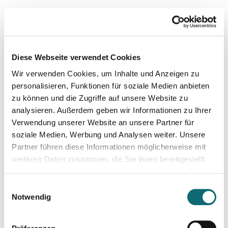
Workshops - coming up
15.09.2026
Textwerkstatt: Aus guten Texten große Geschichten mache
Diese Webseite verwendet Cookies
Wir verwenden Cookies, um Inhalte und Anzeigen zu
18.09.2026
personalisieren, Funktionen für soziale Medien anbieten
Crashkurs Claude - der KI-Assistent für Journalist:innen
zu können und die Zugriffe auf unsere Website zu
analysieren. Außerdem geben wir Informationen zu Ihrer
Verwendung unserer Website an unsere Partner für
21.09.2026
soziale Medien, Werbung und Analysen weiter. Unsere
Fortbildungsprogramm des Europäischen Parlaments für jung
Partner führen diese Informationen möglicherweise mit
weiteren Daten zusammen, die Sie ihnen bereitgestellt
haben oder die sie im Rahmen Ihrer Nutzung der Dienste
22.09.2026
Podiumsdiskussionen professionell moderieren
gesammelt haben.
Einwilligungsauswahl
Notwendig
29.09.2026
Journalistische Formate entwickeln mit KI