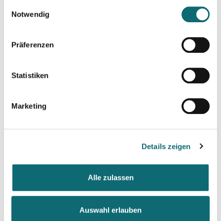
gesammelt haben.
Einwilligungsauswahl
Notwendig
Präferenzen
Statistiken
Marketing
Details zeigen
Lauren Kessler
Alle zulassen
Journalist and Author
Lauren Kessler
(
laurenkessler.com
) is an American
journalist and the award-winning author of 11 books who
Auswahl erlauben
combines lively narrative with deep research to explore