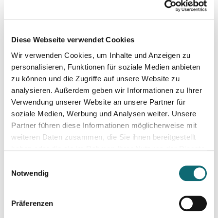
15.09.2026
Textwerkstatt: Aus guten Texten große Geschichten mache
Diese Webseite verwendet Cookies
18.09.2026
Wir verwenden Cookies, um Inhalte und Anzeigen zu
Crashkurs Claude - der KI-Assistent für Journalist:innen
personalisieren, Funktionen für soziale Medien anbieten
zu können und die Zugriffe auf unsere Website zu
analysieren. Außerdem geben wir Informationen zu Ihrer
21.09.2026
Fortbildungsprogramm des Europäischen Parlaments für jung
Verwendung unserer Website an unsere Partner für
soziale Medien, Werbung und Analysen weiter. Unsere
Partner führen diese Informationen möglicherweise mit
22.09.2026
weiteren Daten zusammen, die Sie ihnen bereitgestellt
Podiumsdiskussionen professionell moderieren
haben oder die sie im Rahmen Ihrer Nutzung der Dienste
gesammelt haben.
Einwilligungsauswahl
Notwendig
29.09.2026
Journalistische Formate entwickeln mit KI
Präferenzen