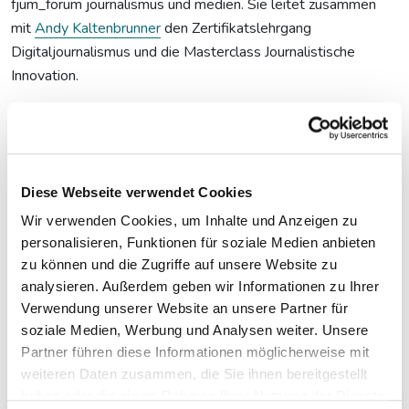
fjum_forum journalismus und medien. Sie leitet zusammen
mit
Andy Kaltenbrunner
den Zertifikatslehrgang
Digitaljournalismus und die Masterclass Journalistische
Innovation.
Gäckler ist seit 2022 bei fjum. Ihr Themenfokus liegt bei
Digitaljournalismus, Medieninnovation, feministischer und
visueller Kommunikation. Bevor sie zu fjum kam, arbeitete sie
an der Universität Wien beim Journalism Studies Center als
Diese Webseite verwendet Cookies
Studienassistentin und bei den Projekten „Austrian National
Wir verwenden Cookies, um Inhalte und Anzeigen zu
Election Study“ und „The Importance of Appearances".
personalisieren, Funktionen für soziale Medien anbieten
Außerdem war sie in einer Kommunikationsagentur für
zu können und die Zugriffe auf unsere Website zu
Medienbeobachtungen und -analysen zuständig. Judith
analysieren. Außerdem geben wir Informationen zu Ihrer
Gäckler hat Politikwissenschaft und Publizistik- und
Verwendung unserer Website an unsere Partner für
Kommunikationswissenschaft in Wien studiert.
soziale Medien, Werbung und Analysen weiter. Unsere
Partner führen diese Informationen möglicherweise mit
So erreichen Sie Judith Gäckler:
weiteren Daten zusammen, die Sie ihnen bereitgestellt
haben oder die sie im Rahmen Ihrer Nutzung der Dienste
judith.gaeckler@fjum-wien.at