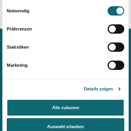
gesammelt haben.
Einwilligungsauswahl
Notwendig
Präferenzen
Statistiken
Mit unserem Newsletter
Marketing
immer up2date bleiben
Workshops, Stipendien, Summer Schools, Lehrgänge &
Details zeigen
internationale Briefings: Wenn ihr als Erste informiert werden
möchtet, abonniert den fjum-Newsletter.
Alle zulassen
Auswahl erlauben