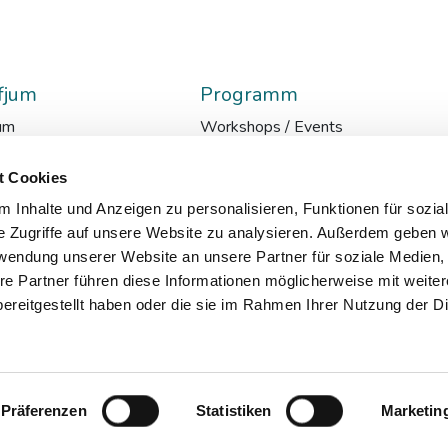
fjum
Programm
um
Workshops / Events
glish
Lehrgänge
en
AI-Media-Academy
t Cookies
ationen
Ressort Z
 Inhalte und Anzeigen zu personalisieren, Funktionen für sozia
ads
Internationale Politik im Kontext
e Zugriffe auf unsere Website zu analysieren. Außerdem geben w
ätsmanagement
Kursarchiv
rwendung unserer Website an unsere Partner für soziale Medien
tter
re Partner führen diese Informationen möglicherweise mit weite
ereitgestellt haben oder die sie im Rahmen Ihrer Nutzung der D
Präferenzen
Statistiken
Marketin