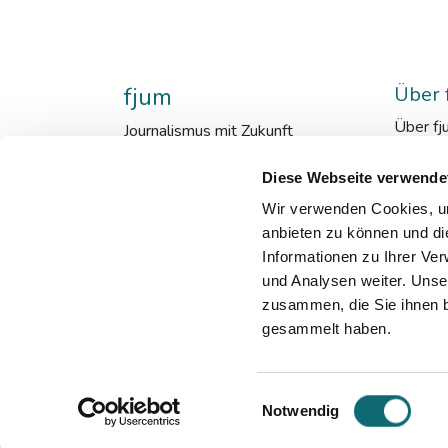
fjum
Über 
Über fj
Journalismus mit Zukunft
fjum_en
Mensch
Diese Webseite verwende
Kooper
Wir verwenden Cookies, um
Downlo
anbieten zu können und di
Qualit
Informationen zu Ihrer Ve
Newsle
und Analysen weiter. Unse
zusammen, die Sie ihnen b
gesammelt haben.
©2023 fjum
Einwilligungsauswahl
Notwendig