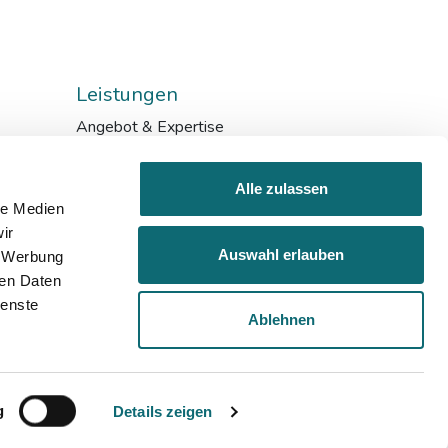
Leistungen
Angebot & Expertise
Bildungskarenz
Inhouse & Consulting
Alle zulassen
Förderungen
le Medien
ir
Auswahl erlauben
, Werbung
ren Daten
ienste
Ablehnen
Impressum
Datenschutz
AGB
g
Details zeigen