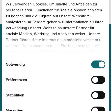
Wir verwenden Cookies, um Inhalte und Anzeigen zu
personalisieren, Funktionen für soziale Medien anbieten
zu können und die Zugriffe auf unsere Website zu
analysieren. Außerdem geben wir Informationen zu Ihrer
Verwendung unserer Website an unsere Partner für
soziale Medien, Werbung und Analysen weiter. Unsere
Partner führen diese Informationen möglicherweise mit
weiteren Daten zusammen, die Sie ihnen bereitgestellt
haben oder die sie im Rahmen Ihrer Nutzung der Dienste
Mit unserem Newsletter
gesammelt haben.
Einwilligungsauswahl
immer up2date bleiben
Notwendig
Workshops, Stipendien, Summer Schools, Lehrgänge &
internationale Briefings: Wenn ihr als Erste informiert werden
Präferenzen
möchtet, abonniert den fjum-Newsletter.
Statistiken
Marketing