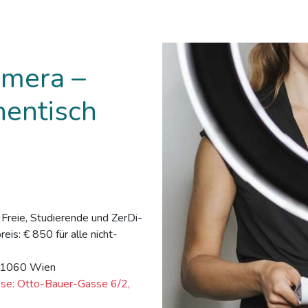
amera –
hentisch
ür Freie, Studierende und ZerDi-
is: € 850 für alle nicht-
, 1060 Wien
sse: Otto-Bauer-Gasse 6/2,