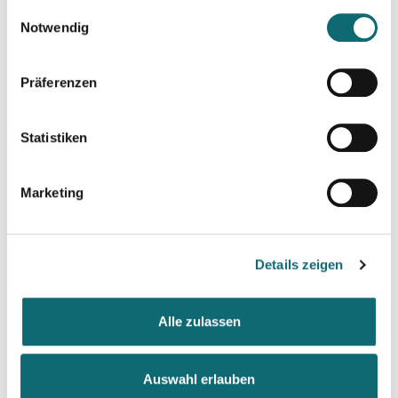
gesammelt haben.
Einwilligungsauswahl
Notwendig
Präferenzen
Statistiken
Marketing
Details zeigen
Alle zulassen
Simon Pycha
Auswahl erlauben