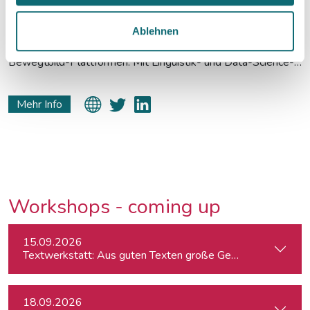
Journalist und Datenanalyst
Simon Pycha analysiert Internet-Phänomene und ist immer
Ablehnen
auf der Suche nach neuen, medialen Trends – vor allem auf
Bewegtbild-Plattformen. Mit Linguistik- und Data-Science-
Studium im Gepäck ist er entweder in der Analyse-Abteilung
bei RTL und WDR zu finden oder schreibt Texte im Bereich
Mehr Info
Daten-Journalismus.
Workshops - coming up
15.09.2026
Textwerkstatt: Aus guten Texten große Geschichten mache
18.09.2026