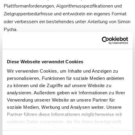
Plattformanforderungen, Algorithmusspezifikationen und
Zielgruppenbedürfnisse und entwickeln ein eigenes Format
oder verbessern ein bestehendes unter Anleitung von Simon
Pycha.
Alle Infos und Anmeldung hier.
Außerdem: Kurzvideos auf Social
Diese Webseite verwendet Cookies
Media optimieren
Wir verwenden Cookies, um Inhalte und Anzeigen zu
personalisieren, Funktionen für soziale Medien anbieten
Wer nicht nur gute Inhalte produzieren, sondern auch gezielt
zu können und die Zugriffe auf unsere Website zu
Reichweite auf Instagram und TikTok aufbauen möchte,
analysieren. Außerdem geben wir Informationen zu Ihrer
vertieft hier das Zusammenspiel aus Plattformlogik,
Verwendung unserer Website an unsere Partner für
Storytelling und Video-Optimierung. Der Workshop ergänzt
soziale Medien, Werbung und Analysen weiter. Unsere
die anderen Formate ideal, weil er den Fokus auf Distribution,
Partner führen diese Informationen möglicherweise mit
Analyse und strategische Reichweitensteigerung legt.
weiteren Daten zusammen, die Sie ihnen bereitgestellt
haben oder die sie im Rahmen Ihrer Nutzung der Dienste
Alle Infos und Anmeldung hier.