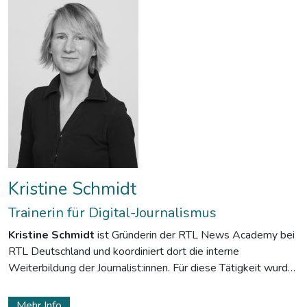
Kristine Schmidt
Trainerin für Digital-Journalismus
Kristine Schmidt
ist Gründerin der RTL News Academy bei
RTL Deutschland und koordiniert dort die interne
Weiterbildung der Journalist:innen. Für diese Tätigkeit wurde
sie 2020 von Kress Pro als Digitalmanagerin des Jahres
ausgezeichnet.
Mehr Info