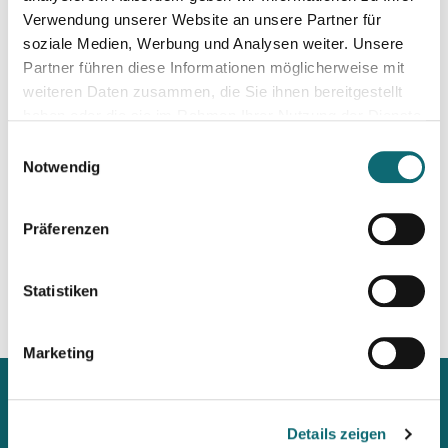
Podiumsdiskussionen professionell moderieren
Verwendung unserer Website an unsere Partner für
soziale Medien, Werbung und Analysen weiter. Unsere
Partner führen diese Informationen möglicherweise mit
30.09.2026
Interviewtraining für Journalist:innen
weiteren Daten zusammen, die Sie ihnen bereitgestellt
haben oder die sie im Rahmen Ihrer Nutzung der Dienste
gesammelt haben.
Einwilligungsauswahl
02.10.2026
Notwendig
Ihr Social Media-Auftritt mit Canva - Designs für Instagram,
Präferenzen
05.10.2026
Auftritt vor der Kamera – souverän und authentisch
Statistiken
Marketing
Details zeigen