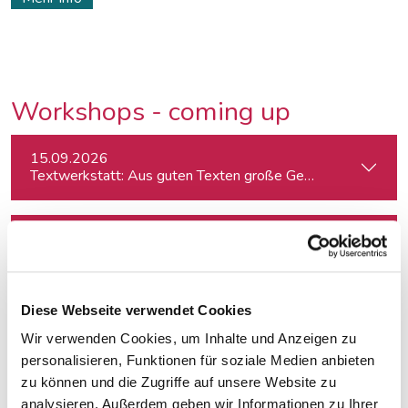
Workshops - coming up
15.09.2026
Textwerkstatt: Aus guten Texten große Geschichten mache
18.09.2026
Crashkurs Claude - der KI-Assistent für Journalist:innen
Diese Webseite verwendet Cookies
21.09.2026
Fortbildungsprogramm des Europäischen Parlaments für jung
Wir verwenden Cookies, um Inhalte und Anzeigen zu
personalisieren, Funktionen für soziale Medien anbieten
zu können und die Zugriffe auf unsere Website zu
22.09.2026
analysieren. Außerdem geben wir Informationen zu Ihrer