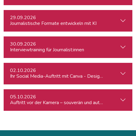
29.09.2026
Journalistische Formate entwickeln mit KI
30.09.2026
Interviewtraining für Journalist:innen
02.10.2026
Ihr Social Media-Auftritt mit Canva - Designs für Instagram,
05.10.2026
Auftritt vor der Kamera – souverän und authentisch