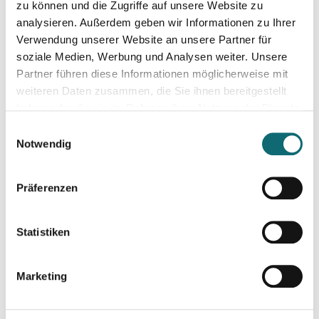
zu können und die Zugriffe auf unsere Website zu
vorbereiten/mitbringen:
analysieren. Außerdem geben wir Informationen zu Ihrer
Verwendung unserer Website an unsere Partner für
Für diesen Kurs benötigen Sie einen Laptop und
soziale Medien, Werbung und Analysen weiter. Unsere
Kabelkopfhörer. Im Idealfall bringen Sie eine Audiodatei mit,
Partner führen diese Informationen möglicherweise mit
die Sie verbessern wollen. Jede:r kann sein:ihr eigenes
weiteren Daten zusammen, die Sie ihnen bereitgestellt
Schnittprogramm (DAW) verwenden. Etwaige Links zu Trial-
haben oder die sie im Rahmen Ihrer Nutzung der Dienste
Versionen von Software werden im Vorfeld zur Verfügung
gesammelt haben.
Einwilligungsauswahl
gestellt.
Notwendig
Maximale Teilnehmer:innenzahl: 12
Präferenzen
Statistiken
Marketing