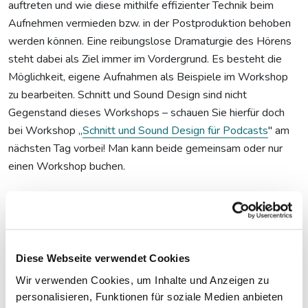
auftreten und wie diese mithilfe effizienter Technik beim
Aufnehmen vermieden bzw. in der Postproduktion behoben
werden können. Eine reibungslose Dramaturgie des Hörens
steht dabei als Ziel immer im Vordergrund. Es besteht die
Möglichkeit, eigene Aufnahmen als Beispiele im Workshop
zu bearbeiten. Schnitt und Sound Design sind nicht
Gegenstand dieses Workshops – schauen Sie hierfür doch
bei Workshop „
Schnitt und Sound Design für Podcasts
" am
nächsten Tag vorbei! Man kann beide gemeinsam oder nur
einen Workshop buchen.
Dieses Angebot richtet sich an:
Journalist:innen und Producer:innen mit Anstellung in einer
Redaktion sowie Freelancer:innen
Diese Webseite verwendet Cookies
Wir verwenden Cookies, um Inhalte und Anzeigen zu
Das müssen Sie
personalisieren, Funktionen für soziale Medien anbieten