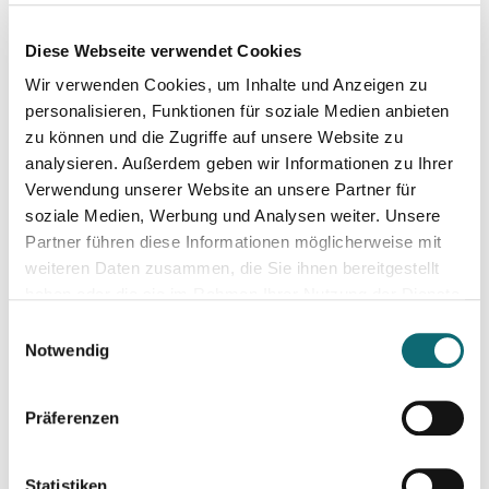
Kreativ mit Canva – Advanced
Diese Webseite verwendet Cookies
Wir verwenden Cookies, um Inhalte und Anzeigen zu
22.01.2026
Hijack the Stream: Wie Podcaster:innen den Umbruch in TV 
personalisieren, Funktionen für soziale Medien anbieten
zu können und die Zugriffe auf unsere Website zu
analysieren. Außerdem geben wir Informationen zu Ihrer
26.02.2026
Verwendung unserer Website an unsere Partner für
Podcasting für Einsteiger:innen - Mit KI-Tools zum Erfolg
soziale Medien, Werbung und Analysen weiter. Unsere
Partner führen diese Informationen möglicherweise mit
weiteren Daten zusammen, die Sie ihnen bereitgestellt
03.03.2026
haben oder die sie im Rahmen Ihrer Nutzung der Dienste
Video-Podcast mit dem Smartphone: Von der Aufnahme zum
gesammelt haben.
Einwilligungsauswahl
Notwendig
23.03.2026
Ihr Social-Media-Auftritt mit Canva: Designs, die begeistern
Präferenzen
17.04.2026
Statistiken