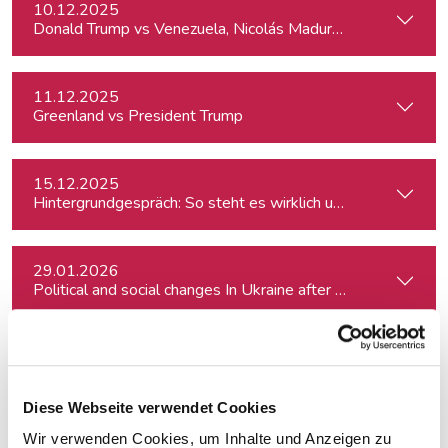
10.12.2025
Donald Trump vs Venezuela, Nicolás Maduro and narco-cart
11.12.2025
Greenland vs President Trump
15.12.2025
Hintergrundgespräch: So steht es wirklich um die Meinungsf
29.01.2026
Political and social changes In Ukraine after four years of wa
18.02.2026
In Dialogue with Bundesheer Colonel Dr. Markus Reisner
Diese Webseite verwendet Cookies
Wir verwenden Cookies, um Inhalte und Anzeigen zu
11.03.2026