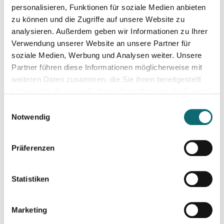
Elections in Slovenia: will Trump-admirer Janez Janša return 
personalisieren, Funktionen für soziale Medien anbieten
zu können und die Zugriffe auf unsere Website zu
analysieren. Außerdem geben wir Informationen zu Ihrer
19.03.2026
Verwendung unserer Website an unsere Partner für
Elections in Denmark: Will the Greenland standoff help Prim
soziale Medien, Werbung und Analysen weiter. Unsere
Partner führen diese Informationen möglicherweise mit
weiteren Daten zusammen, die Sie ihnen bereitgestellt
26.03.2026
haben oder die sie im Rahmen Ihrer Nutzung der Dienste
Elections in Hungary: national and international impact of vot
gesammelt haben.
Einwilligungsauswahl
Notwendig
13.04.2026
In Conversation with Prof. Steven E.Miller, Director of the I
Präferenzen
29.04.2026
Statistiken
Media Dialogue with Bojan Pancevski - The Wall Street Journ
Marketing
13.05.2026