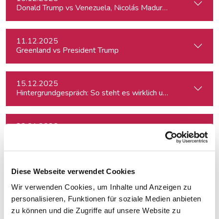
Donald Trump vs Venezuela, Nicolás Maduro and narco-cart
11.12.2025
Greenland vs President Trump
15.12.2025
Hintergrundgespräch: So steht es wirklich um die Meinungsf
22.01.2026
Hijack the Stream: Wie Podcaster:innen den Umbruch in TV 
29.01.2026
Diese Webseite verwendet Cookies
Political and social changes In Ukraine after four years of wa
Wir verwenden Cookies, um Inhalte und Anzeigen zu
personalisieren, Funktionen für soziale Medien anbieten
18.02.2026
zu können und die Zugriffe auf unsere Website zu