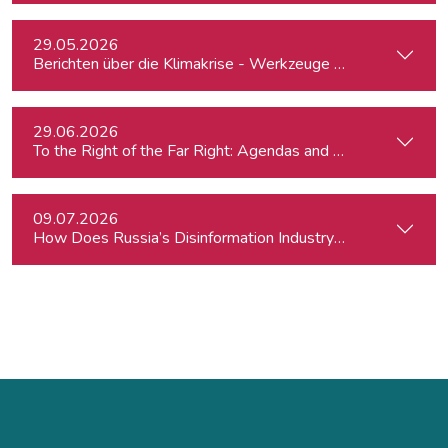
29.05.2026
Berichten über die Klimakrise - Werkzeuge für Journalist:inn
29.06.2026
To the Right of the Far Right: Agendas and Appeals
09.07.2026
How Does Russia’s Disinformation Industry Work — and Ca