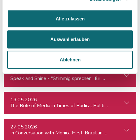
13.04.2026
Alle zulassen
In Conversation with Prof. Steven E.Miller, Director of the I
Auswahl erlauben
29.04.2026
Media Dialogue with Bojan Pancevski - The Wall Street Journ
Ablehnen
08.05.2026
Speak and Shine - "Stimmig sprechen" für Podcast, Hörfunk
13.05.2026
The Role of Media in Times of Radical Political Change: Hun
27.05.2026
In Conversation with Monica Hirst, Brazilian security expert