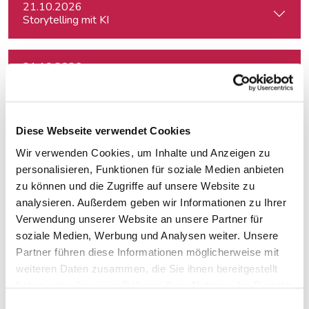
21.10.2026
Storytelling mit KI
21.10.2026
How To Social Media: Grundlagen für journalistische Praxis
28.10.2026
Diese Webseite verwendet Cookies
Das neue SEO: Texten für Google, AI Overviews, ChatGPT 
Wir verwenden Cookies, um Inhalte und Anzeigen zu
personalisieren, Funktionen für soziale Medien anbieten
28.10.2026
zu können und die Zugriffe auf unsere Website zu
Themen finden, drehen, verkaufen
analysieren. Außerdem geben wir Informationen zu Ihrer
Verwendung unserer Website an unsere Partner für
soziale Medien, Werbung und Analysen weiter. Unsere
13.11.2026
Partner führen diese Informationen möglicherweise mit
Eigene Website mit KI - ohne Programmierkenntnisse
weiteren Daten zusammen, die Sie ihnen bereitgestellt
haben oder die sie im Rahmen Ihrer Nutzung der Dienste
gesammelt haben.
17.11.2026
Einwilligungsauswahl