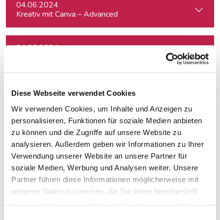
04.06.2024
Kreativ mit Canva – Advanced
24.06.2024
Auftritt vor der Kamera – souverän und authentisch
03.07.2024
Diese Webseite verwendet Cookies
fjum_Outdoor: Smartphone Videowalk
Wir verwenden Cookies, um Inhalte und Anzeigen zu
personalisieren, Funktionen für soziale Medien anbieten
08.10.2024
zu können und die Zugriffe auf unsere Website zu
Kreativ mit Canva – Grundlagen
analysieren. Außerdem geben wir Informationen zu Ihrer
Verwendung unserer Website an unsere Partner für
soziale Medien, Werbung und Analysen weiter. Unsere
15.10.2024
Partner führen diese Informationen möglicherweise mit
Kreativ mit Canva – Advanced
weiteren Daten zusammen, die Sie ihnen bereitgestellt
haben oder die sie im Rahmen Ihrer Nutzung der Dienste
gesammelt haben.
31.10.2024
Einwilligungsauswahl