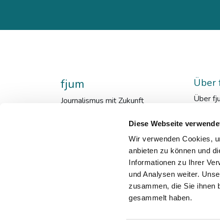
fjum
Über 
Über fj
Journalismus mit Zukunft
fjum_en
Mensch
Diese Webseite verwende
Kooper
Wir verwenden Cookies, um
Downlo
anbieten zu können und di
Qualit
Informationen zu Ihrer Ve
Newsle
und Analysen weiter. Unse
zusammen, die Sie ihnen b
gesammelt haben.
©2023 fjum