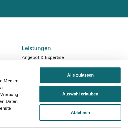
Leistungen
Angebot & Expertise
Bildungskarenz
Inhouse & Consulting
Alle zulassen
Förderungen
le Medien
ir
Auswahl erlauben
, Werbung
ren Daten
ienste
Ablehnen
Impressum
Datenschutz
AGB