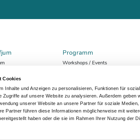
fjum
Programm
um
Workshops / Events
glish
Lehrgänge
en
AI-Media-Academy
t Cookies
ationen
Ressort Z
 Inhalte und Anzeigen zu personalisieren, Funktionen für sozia
ads
Internationale Politik im Kontext
e Zugriffe auf unsere Website zu analysieren. Außerdem geben w
ätsmanagement
Kursarchiv
rwendung unserer Website an unsere Partner für soziale Medien
tter
re Partner führen diese Informationen möglicherweise mit weite
ereitgestellt haben oder die sie im Rahmen Ihrer Nutzung der D