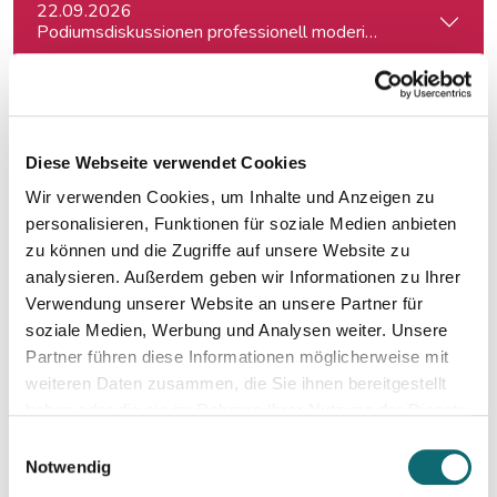
22.09.2026
Podiumsdiskussionen professionell moderieren
30.09.2026
Interviewtraining für Journalist:innen
Diese Webseite verwendet Cookies
Wir verwenden Cookies, um Inhalte und Anzeigen zu
02.10.2026
Ihr Social Media-Auftritt mit Canva - Designs für Instagram,
personalisieren, Funktionen für soziale Medien anbieten
zu können und die Zugriffe auf unsere Website zu
analysieren. Außerdem geben wir Informationen zu Ihrer
05.10.2026
Verwendung unserer Website an unsere Partner für
Auftritt vor der Kamera – souverän und authentisch
soziale Medien, Werbung und Analysen weiter. Unsere
Partner führen diese Informationen möglicherweise mit
weiteren Daten zusammen, die Sie ihnen bereitgestellt
08.10.2026
haben oder die sie im Rahmen Ihrer Nutzung der Dienste
Framing – Sprache und Politik. Sprache und Medien.
gesammelt haben.
Einwilligungsauswahl
Notwendig
19.10.2026