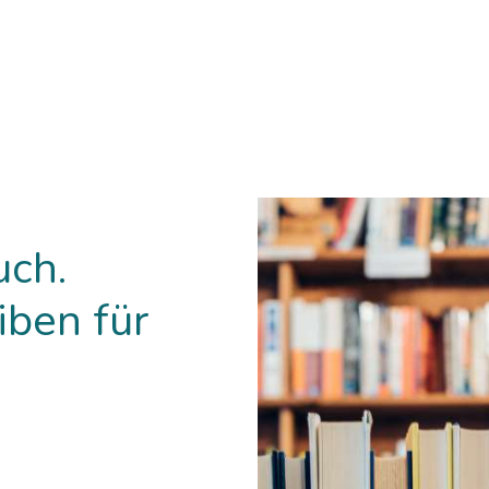
uch.
iben für