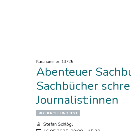
Kursnummer: 13725
Abenteuer Sachb
Sachbücher schre
Journalist:innen
RECHERCHE UND TEXT
Stefan Schlögl