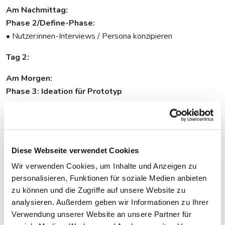
Am Nachmittag:
Phase 2/Define-Phase:
• Nutzer:innen-Interviews / Persona konzipieren
Tag 2:
Am Morgen:
Phase 3: Ideation für Prototyp
• Auswertung der Befragung
• Ideen sammeln
• Ideen auswerten
Diese Webseite verwendet Cookies
Am Nachmittag:
Wir verwenden Cookies, um Inhalte und Anzeigen zu
Phase 4: Prototyping
personalisieren, Funktionen für soziale Medien anbieten
zu können und die Zugriffe auf unsere Website zu
• Erarbeiten der Pitches
analysieren. Außerdem geben wir Informationen zu Ihrer
• Simulation: Fragenhagel für Pitches
Verwendung unserer Website an unsere Partner für