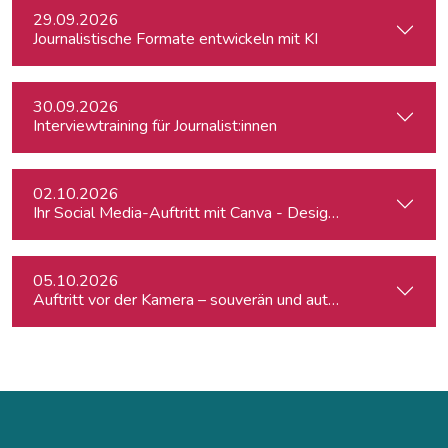
29.09.2026
Journalistische Formate entwickeln mit KI
30.09.2026
Interviewtraining für Journalist:innen
02.10.2026
Ihr Social Media-Auftritt mit Canva - Designs für Instagram,
05.10.2026
Auftritt vor der Kamera – souverän und authentisch