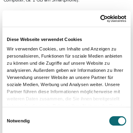
Das müssen Sie vorbereiten /
mitbringen:
Bitte installieren Sie
vorab
eine Podcast-App (beliebiger
Diese Webseite verwendet Cookies
Podcatcher bzw. Spotify, Google Podcasts oder Apple
Wir verwenden Cookies, um Inhalte und Anzeigen zu
Podcasts) mit der Möglichkeit, rasch weitere Podcasts
personalisieren, Funktionen für soziale Medien anbieten
(Empfehlungen im Seminar) zu finden und zu abonnieren.
zu können und die Zugriffe auf unsere Website zu
analysieren. Außerdem geben wir Informationen zu Ihrer
Eine Übersicht über weitere benötigte (und leicht zu
Verwendung unserer Website an unsere Partner für
installierende) Software / Apps wird rechtzeitig vor
soziale Medien, Werbung und Analysen weiter. Unsere
Seminarbeginn an die TeilnehmerInnen ausgesandt; dabei
Partner führen diese Informationen möglicherweise mit
werden Optionen sowohl für Windows, Mac und Linux als
weiteren Daten zusammen, die Sie ihnen bereitgestellt
auch für Android und iOS bereitgestellt. ACHTUNG: Für das
haben oder die sie im Rahmen Ihrer Nutzung der Dienste
gesammelt haben.
(nicht mehr weiterentwickelte) Smartphone-Betriebssystem
Einwilligungsauswahl
Notwendig
„Windows Phone“ können keine Apps empfohlen werden.