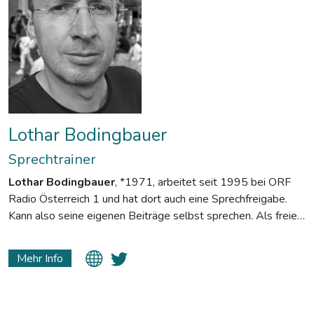
Lothar Bodingbauer
Sprechtrainer
Lothar Bodingbauer
, *1971, arbeitet seit 1995 bei ORF
Radio Österreich 1 und hat dort auch eine Sprechfreigabe.
Kann also seine eigenen Beiträge selbst sprechen. Als freier
Podcaster bewegt er sich im wissenschaftlichen Raum
(Physikalische Soiree) oder bei den Bienen (Bienenpodcast).
Mehr Info
Sonst ist er auch an Abendgymnasien zu finden (Mathematik
und Physik).