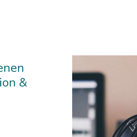
enen
ion &