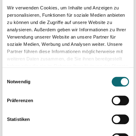
Tag 3: Montag
, 29.09.2024, 10.00
–
17.00 Uhr, Online
Wir verwenden Cookies, um Inhalte und Anzeigen zu
(Zoom)
personalisieren, Funktionen für soziale Medien anbieten
Vorstellung, Analyse und Feedback-Session Ihrer
zu können und die Zugriffe auf unsere Website zu
Interviews in Kleingruppen
analysieren. Außerdem geben wir Informationen zu Ihrer
Verwendung unserer Website an unsere Partner für
soziale Medien, Werbung und Analysen weiter. Unsere
Voraussetzung für diesen Workshop:
Partner führen diese Informationen möglicherweise mit
weiteren Daten zusammen, die Sie ihnen bereitgestellt
Interesse am journalistischen Interview, egal in welcher Form
haben oder die sie im Rahmen Ihrer Nutzung der Dienste
oder für welche Mediengattung, ob Print, Online, Hörfunk,
gesammelt haben.
Einwilligungsauswahl
Podcast oder TV
Notwendig
Dieses Angebot richtet sich an:
Präferenzen
Journalist:innen und Medienmacher:innen aller
Mediengattungen
Statistiken