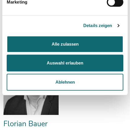
Max. Teilnehmer:innen-Zahl: 12
Marketing
Details zeigen
Alle zulassen
Auswahl erlauben
Ablehnen
Florian Bauer