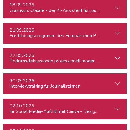
Medaillen. Bauer lehrt und coacht auf Deutsch und Englisch
18.09.2026
an einem Dutzend Universitäten und Journalistenschulen
Crashkurs Claude - der KI-Assistent für Journalist:innen
weltweit Interviewtechnik, Moderation, Live-Schalte, Live-
Reportage und Fernsehjournalismus.
21.09.2026
Fortbildungsprogramm des Europäischen Parlaments für jung
22.09.2026
Podiumsdiskussionen professionell moderieren
30.09.2026
Interviewtraining für Journalist:innen
02.10.2026
Ihr Social Media-Auftritt mit Canva - Designs für Instagram,