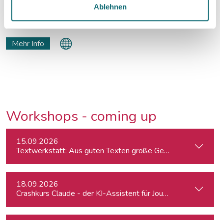
besucht, als Redakteur für GEO und als Reporter für viele
Ablehnen
deutsche Magazine gearbeitet. Er schreibt Reportagen,
Porträts, Kolumnen und entwickelt Zeitschriften für Verlage
wie Gruner+Jahr. Seit zehn Jahren unterrichtet er Storytelling.
Mehr Info
Workshops - coming up
15.09.2026
Textwerkstatt: Aus guten Texten große Geschichten mache
18.09.2026
Crashkurs Claude - der KI-Assistent für Journalist:innen