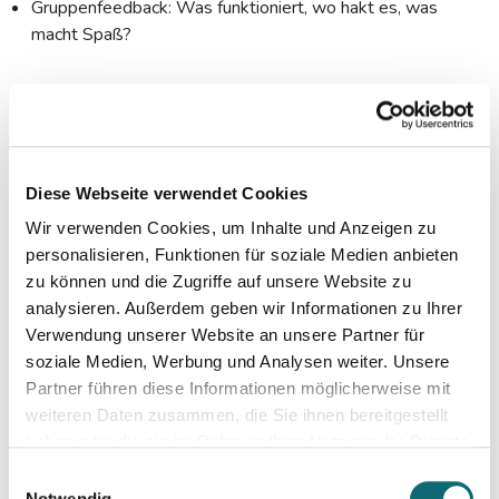
Gruppenfeedback: Was funktioniert, wo hakt es, was
macht Spaß?
Dieses Angebot richtet sich an:
Autor:innen und Redakteur:innen aller Medien, die sich
publizistisch mit dem Thema Klima beschäftigen.
Diese Webseite verwendet Cookies
Wir verwenden Cookies, um Inhalte und Anzeigen zu
Das müssen Sie
personalisieren, Funktionen für soziale Medien anbieten
vorbereiten/mitbringen:
zu können und die Zugriffe auf unsere Website zu
analysieren. Außerdem geben wir Informationen zu Ihrer
Ihren PC oder Laptop mit stabilem Wlan.
Verwendung unserer Website an unsere Partner für
soziale Medien, Werbung und Analysen weiter. Unsere
Partner führen diese Informationen möglicherweise mit
Max. Teilnehmer:innen-Zahl: 12
weiteren Daten zusammen, die Sie ihnen bereitgestellt
haben oder die sie im Rahmen Ihrer Nutzung der Dienste
gesammelt haben.
Einwilligungsauswahl
Notwendig