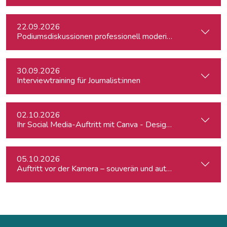
22.09.2026
Podiumsdiskussionen professionell moderieren
30.09.2026
Interviewtraining für Journalist:innen
02.10.2026
Ihr Social Media-Auftritt mit Canva - Designs für Instagram,
05.10.2026
Auftritt vor der Kamera – souverän und authentisch