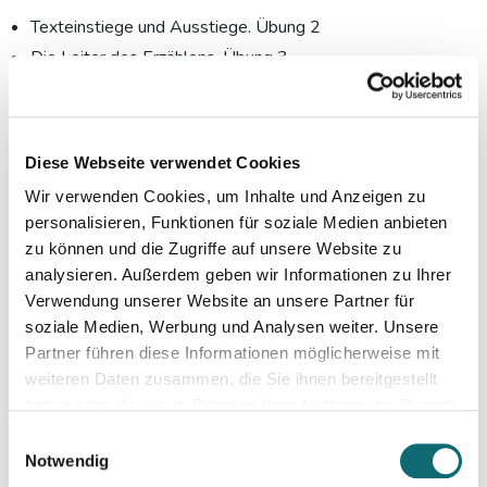
Texteinstiege und Ausstiege. Übung 2
Die Leiter des Erzählens. Übung 3
Mini-Themenkonferenz
Diese Webseite verwendet Cookies
Tag 2: 17. Mai 2024 (Online Zoom)
Wir verwenden Cookies, um Inhalte und Anzeigen zu
Vormittag, 10:00 – 13:00 Uhr (Gruppe 1)
personalisieren, Funktionen für soziale Medien anbieten
zu können und die Zugriffe auf unsere Website zu
Nachmittag, 14:00 – 17:00 Uhr (Gruppe 2)
analysieren. Außerdem geben wir Informationen zu Ihrer
Textbesprechung unter den Maßgaben Dramaturgie,
Verwendung unserer Website an unsere Partner für
Sprache, Zentralfigur
soziale Medien, Werbung und Analysen weiter. Unsere
Partner führen diese Informationen möglicherweise mit
weiteren Daten zusammen, die Sie ihnen bereitgestellt
Dieses Angebot richtet sich an:
haben oder die sie im Rahmen Ihrer Nutzung der Dienste
gesammelt haben.
Journalist:innen mit Anstellung in einer Redaktion sowie freie
Einwilligungsauswahl
Notwendig
Journalist:innen, die bereits erste Schreiberfahrungen