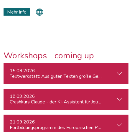
Porträts, Kolumnen und entwickelt Zeitschriften für Verlage
wie Gruner+Jahr. Seit zehn Jahren unterrichtet er Storytelling.
Mehr Info
Workshops - coming up
15.09.2026
Textwerkstatt: Aus guten Texten große Geschichten mache
18.09.2026
Crashkurs Claude - der KI-Assistent für Journalist:innen
21.09.2026
Fortbildungsprogramm des Europäischen Parlaments für jung