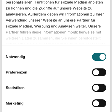
personalisieren, Funktionen für soziale Medien anbieten
21.09.2026
zu können und die Zugriffe auf unsere Website zu
Fortbildungsprogramm des Europäischen Parlaments für jung
analysieren. Außerdem geben wir Informationen zu Ihrer
Verwendung unserer Website an unsere Partner für
soziale Medien, Werbung und Analysen weiter. Unsere
22.09.2026
Podiumsdiskussionen professionell moderieren
Partner führen diese Informationen möglicherweise mit
weiteren Daten zusammen, die Sie ihnen bereitgestellt
haben oder die sie im Rahmen Ihrer Nutzung der Dienste
30.09.2026
gesammelt haben.
Einwilligungsauswahl
Interviewtraining für Journalist:innen
Notwendig
02.10.2026
Präferenzen
Ihr Social Media-Auftritt mit Canva - Designs für Instagram,
Statistiken
05.10.2026
Auftritt vor der Kamera – souverän und authentisch
Marketing