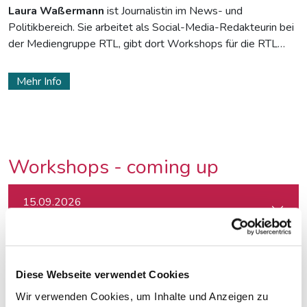
Laura Waßermann
ist Journalistin im News- und
Politikbereich. Sie arbeitet als Social-Media-Redakteurin bei
der Mediengruppe RTL, gibt dort Workshops für die RTL
News Academy, die RTL Journalistenschule und die
Universität Köln. Zudem ist sie als Trainerin für die
Mehr Info
DigitalAkademie der Konrad-Adenauer-Stiftung tätig. Ihre
Themen: Instagram & TikTok, Politischer Content auf Social
Media, Fake News und Hass im Netz.
Workshops - coming up
15.09.2026
Textwerkstatt: Aus guten Texten große Geschichten mache
18.09.2026
Crashkurs Claude - der KI-Assistent für Journalist:innen
Diese Webseite verwendet Cookies
Wir verwenden Cookies, um Inhalte und Anzeigen zu