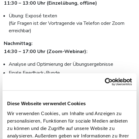
11:30 – 13:00 Uhr (Einzelübung, offline)
Übung: Exposé texten
(für Fragen ist der Vortragende via Telefon oder Zoom
erreichbar)
Nachmittag:
14:30 – 17:00 Uhr (Zoom-Webinar):
Analyse und Optimierung der Übungsergebnisse
Finale Feedback-Runde
Dieses Angebot richtet sich an:
Diese Webseite verwendet Cookies
Das Seminar ist geeignet für Autor:innen und
Redakteur.innen aller Medien, die journalistische, bzw. non-
Wir verwenden Cookies, um Inhalte und Anzeigen zu
fiktionale Videos planen und realisieren. Und für alle, die
personalisieren, Funktionen für soziale Medien anbieten
zu können und die Zugriffe auf unsere Website zu
Exposés und Treatments für Videos beurteilen müssen, bzw.
analysieren. Außerdem geben wir Informationen zu Ihrer
Filme in Auftrag geben.