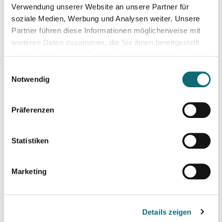
Verwendung unserer Website an unsere Partner für
Max. TeilnehmerInnen-Zahl: 12
soziale Medien, Werbung und Analysen weiter. Unsere
Partner führen diese Informationen möglicherweise mit
weiteren Daten zusammen, die Sie ihnen bereitgestellt
Das müssen Sie
haben oder die sie im Rahmen Ihrer Nutzung der Dienste
vorbereiten/mitbringen:
gesammelt haben.
Einwilligungsauswahl
Notwendig
Ihren PC oder Laptop mit stabilem Wlan.
Präferenzen
Statistiken
Marketing
Details zeigen