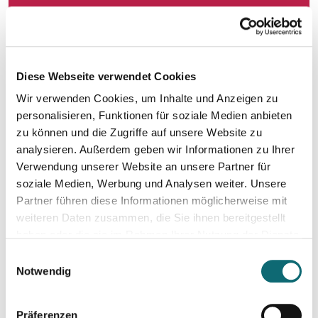
15.12.2025
Hintergrundgespräch: So steht es wirklich um die Meinungsf
Diese Webseite verwendet Cookies
Wir verwenden Cookies, um Inhalte und Anzeigen zu
22.01.2026
Hijack the Stream: Wie Podcaster:innen den Umbruch in TV 
personalisieren, Funktionen für soziale Medien anbieten
zu können und die Zugriffe auf unsere Website zu
analysieren. Außerdem geben wir Informationen zu Ihrer
29.01.2026
Verwendung unserer Website an unsere Partner für
Political and social changes In Ukraine after four years of wa
soziale Medien, Werbung und Analysen weiter. Unsere
Partner führen diese Informationen möglicherweise mit
weiteren Daten zusammen, die Sie ihnen bereitgestellt
18.02.2026
haben oder die sie im Rahmen Ihrer Nutzung der Dienste
In Dialogue with Bundesheer Colonel Dr. Markus Reisner
gesammelt haben.
Einwilligungsauswahl
Notwendig
26.02.2026
Podcasting für Einsteiger:innen - Mit KI-Tools zum Erfolg
Präferenzen