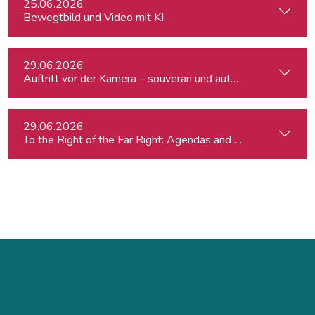
25.06.2026
Bewegtbild und Video mit KI
29.06.2026
Auftritt vor der Kamera – souverän und authentisch
29.06.2026
To the Right of the Far Right: Agendas and Appeals