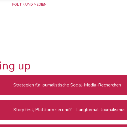
POLITIK UND MEDIEN
ing up
Strategien für journalistische Social-Media-Recherchen
Story first, Plattform second? – Langformat-Journalismus