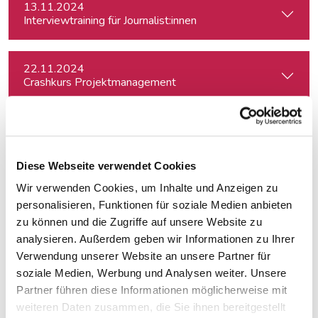
13.11.2024
Interviewtraining für Journalist:innen
22.11.2024
Crashkurs Projektmanagement
26.11.2024
Erkannt statt ausgebrannt. Prävention und Erste-Hilfe bei 
Diese Webseite verwendet Cookies
Wir verwenden Cookies, um Inhalte und Anzeigen zu
06.12.2024
Bewerbungstraining für Journalist:innen
personalisieren, Funktionen für soziale Medien anbieten
zu können und die Zugriffe auf unsere Website zu
analysieren. Außerdem geben wir Informationen zu Ihrer
24.02.2025
Verwendung unserer Website an unsere Partner für
Freie Journalist:in sein und davon leben können: So geht's
soziale Medien, Werbung und Analysen weiter. Unsere
Partner führen diese Informationen möglicherweise mit
weiteren Daten zusammen, die Sie ihnen bereitgestellt
05.03.2025